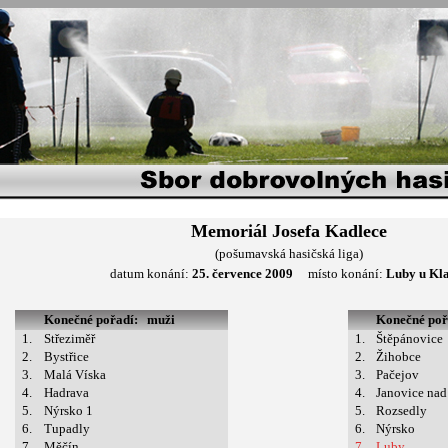
Memoriál Josefa Kadlece
(pošumavská hasičská liga)
datum konání:
25. července 2009
místo konání:
Luby u Kl
Konečné pořadí: muži
Konečné po
1.
Střeziměř
1.
Štěpánovice
2.
Bystřice
2.
Žihobce
3.
Malá Víska
3.
Pačejov
4.
Hadrava
4.
Janovice na
5.
Nýrsko 1
5.
Rozsedly
6.
Tupadly
6.
Nýrsko
7.
Měčín
7.
Luby