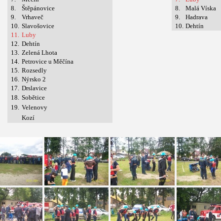
8.
Štěpánovice
8.
Malá Víska
9.
Vrhaveč
9.
Hadrava
10.
Slavošovice
10.
Dehtín
11.
Luby
12.
Dehtín
13.
Zelená Lhota
14.
Petrovice u Měčína
15.
Rozsedly
16.
Nýrsko 2
17.
Drslavice
18.
Sobětice
19.
Velenovy
Kozí