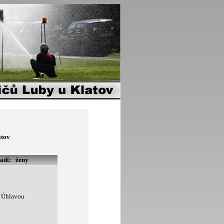
atov
řadí:
ženy
d Úhlavou