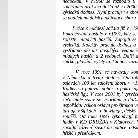
nedočkali. V r.1960 se rozhodlo 8 
soutěžního družstva došlo až v r.200
výsledků dodnes. Nyní pracuje ve sboru
se podílejí na dalších aktivitách sboru.
Práce s mládeží začala již v r.195
Pokračování nastalo v r.1991, kdy se n
kolektiv mladých hasičů. Zapojili 
výsledků. Kolektiv pracuje dodnes a 
vystřídalo několik dospělých vedouc
mladých hasičů a 2 vedoucí. Další ak
sbírka, plavání, výlety aj. Činnost zaz
V roce 1991 se navázaly kontak
v Německu a trvají dodnes. Od rok
oslavách 100 let založení sboru v r.
Kadlece o putovní pohár a pokračuj
hasičské ligy. V roce 2001 byl vysvě
zúčastňuje oslav sv. Floriána a dalš
uspořádal velkou oslavu pro širokou veř
turnaje v šipkách , v bowlingu, dětský
soutěží. Od roku 1995 vykonávají pr
hlídky v KD DRUŽBA v Klatovech. Vla
sociální zázemí, sušák na hadice, odsá
hřiště s přístřeškem.