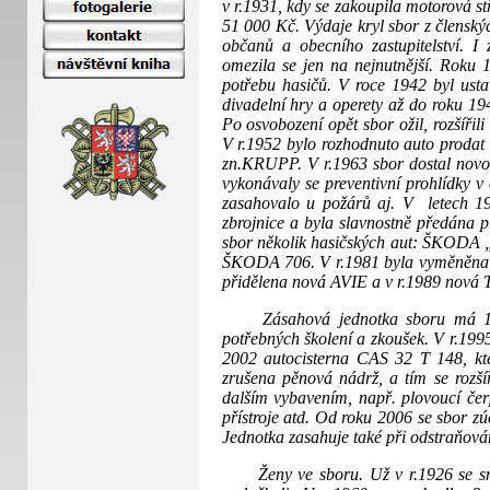
v r.1931, kdy se zakoupila motorová st
51 000 Kč. Výdaje kryl sbor z členský
občanů a obecního zastupitelství. I
omezila se jen na nejnutnější. Roku 1
potřebu hasičů. V roce 1942 byl ust
divadelní hry a operety až do roku 19
Po osvobození opět sbor ožil, rozšířili
V r.1952 bylo rozhodnuto auto prodat
zn.KRUPP. V r.1963 sbor dostal novou 
vykonávaly se preventivní prohlídky 
zasahovalo u požárů aj. V letech 1
zbrojnice a byla slavnostně předána p
sbor několik hasičských aut: ŠKOD
ŠKODA 706. V r.1981 byla vyměněna c
přidělena nová AVIE a v r.1989 nová
Zásahová jednotka sboru má 18 čl
potřebných školení a zkoušek. V r.199
2002 autocisterna CAS 32 T 148, kte
zrušena pěnová nádrž, a tím se rozší
dalším vybavením, např. plovoucí čerp
přístroje atd. Od roku 2006 se sbor 
Jednotka zasahuje také při odstraňován
Ženy ve sboru. Už v r.1926 se snaži