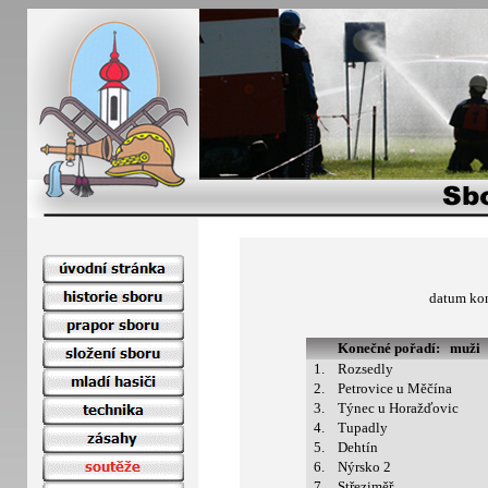
datum ko
Konečné pořadí: muži
1.
Rozsedly
2.
Petrovice u Měčína
3.
Týnec u Horažďovic
4.
Tupadly
5.
Dehtín
6.
Nýrsko 2
7.
Střeziměř