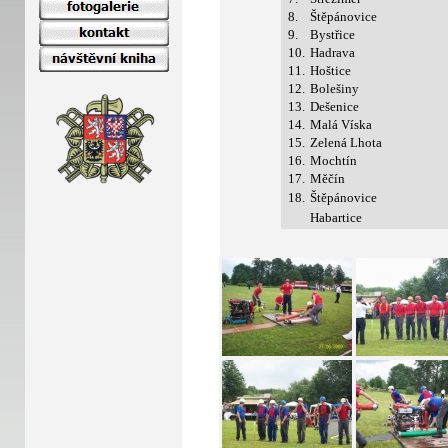
8.
Štěpánovice
9.
Bystřice
10.
Hadrava
11.
Hoštice
12.
Bolešiny
13.
Dešenice
14.
Malá Víska
15.
Zelená Lhota
16.
Mochtín
17.
Měčín
18.
Štěpánovice
Habartice