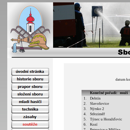
datum k
Konečné pořadí: muži
1.
Dehtín
2.
Slavošovice
3.
Nýrsko 2
4.
Střeziměř
5.
Týnec u Horažďovic
6.
Kozí
7.
Petrovice u Měčína