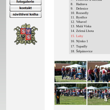
8.
Hadrava
9.
Dešenice
10.
Rozsedly
11.
Bystřice
12.
Vrhaveč
13.
Malá Víska
14.
Zelená Lhota
15.
Luby
16.
Nýrsko 1
17.
Tupadly
18.
Štěpánovice