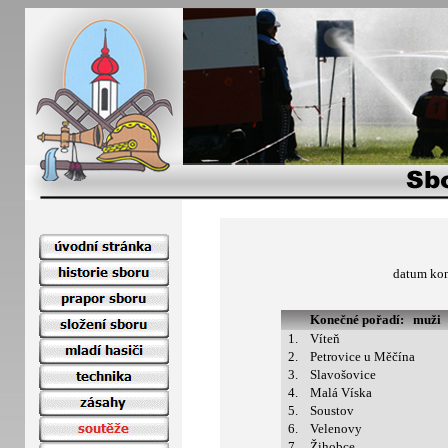
datum ko
Konečné pořadí: muži
1.
Víteň
2.
Petrovice u Měčína
3.
Slavošovice
4.
Malá Víska
5.
Soustov
6.
Velenovy
7.
Žihobce