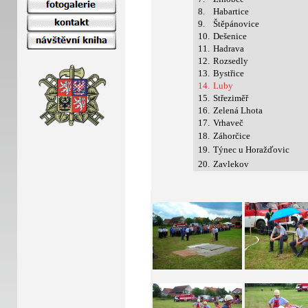
8.
Habartice
9.
Štěpánovice
10.
Dešenice
11.
Hadrava
12.
Rozsedly
13.
Bystřice
14.
Luby
15.
Střeziměř
16.
Zelená Lhota
17.
Vrhaveč
18.
Záhorčice
19.
Týnec u Horažďovic
20.
Zavlekov